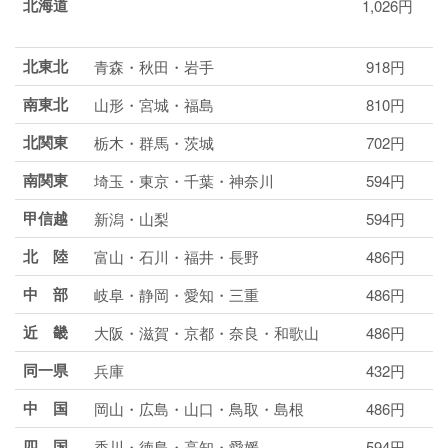
北海道
1,026円
北東北
青森・秋田・岩手
918円
南東北
山形・宮城・福島
810円
北関東
栃木・群馬・茨城
702円
南関東
埼玉・東京・千葉・神奈川
594円
甲信越
新潟・山梨
594円
北 陸
富山・石川・福井・長野
486円
中 部
岐阜・静岡・愛知・三重
486円
近 畿
大阪・滋賀・京都・奈良・和歌山
486円
同一県
兵庫
432円
中 国
岡山・広島・山口・鳥取・島根
486円
四 国
香川・徳島・高知・愛媛
594円